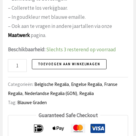
– Collerette los verkijgbaar.
– In goudkleur met blauwe emaille.
– Ook aan te vragen in andere jaartallen via onze
Maatwerk
pagina.
Beschikbaarheid:
Slechts 3 resterend op voorraad
Collerettejuweel
TOEVOEGEN AAN WINKELWAGEN
50
Jaar
Categorieën:
Belgische Regalia
,
Engelse Regalia
,
Franse
aantal
Regalia
,
Nederlandse Regalia (GON)
,
Regalia
Tag:
Blauwe Graden
Guaranteed Safe Checkout