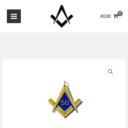
Ga
naar
€
0.00
de
inhoud