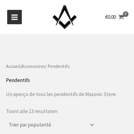
Aller
au
€
0.00
contenu
Accueil
/
Accessoires
/ Pendentifs
Pendentifs
Un aperçu de tous les pendentifs de Masonic Store.
Gesorteerd
Toont alle 13 resultaten
op
populariteit