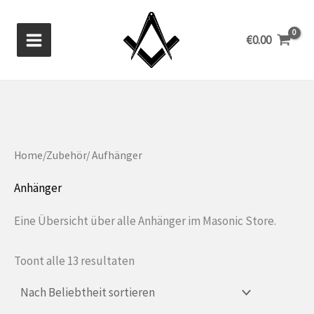
Zum
Inhalt
€
0.00
springen
Home
/
Zubehör
/ Aufhänger
Anhänger
Eine Übersicht über alle Anhänger im Masonic Store.
Gesorteerd
Toont alle 13 resultaten
op
populariteit