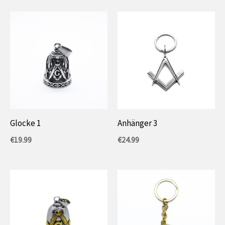
Glocke 1
Anhänger 3
€
19.99
€
24.99