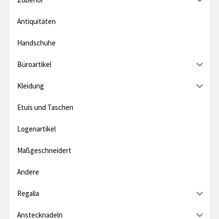
i
e
Antiquitäten
s
r
Handschuhe
P
Büroartikel
r
e
Kleidung
i
Etuis und Taschen
s
Logenartikel
Maßgeschneidert
Andere
Regalia
Anstecknadeln