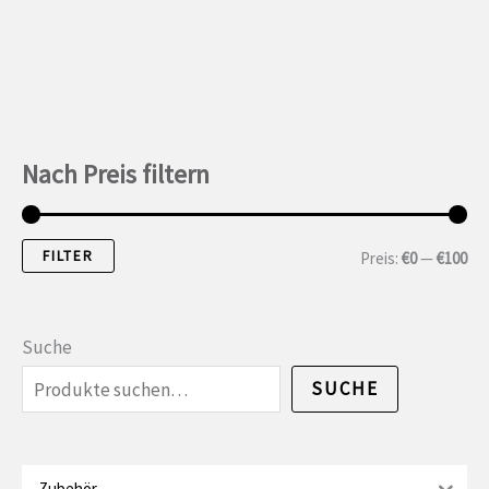
Nach Preis filtern
FILTER
M
M
Preis:
€0
—
€100
i
a
n
x
Suche
.
i
SUCHE
P
m
r
a
e
l
Zubehör