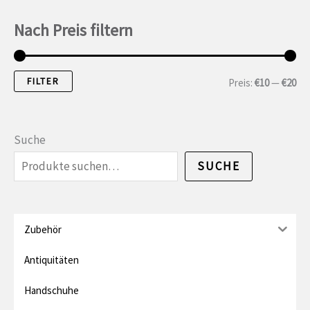
Nach Preis filtern
FILTER
M
M
Preis:
€10
—
€20
i
a
n
x
Suche
.
i
SUCHE
P
m
r
a
e
l
Zubehör
i
e
Antiquitäten
s
r
Handschuhe
P