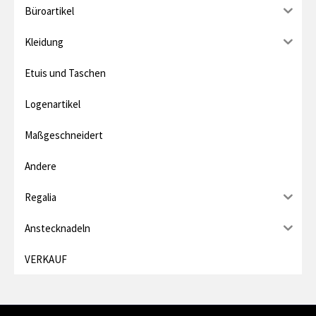
Büroartikel
r
e
Kleidung
i
Etuis und Taschen
s
Logenartikel
Maßgeschneidert
Andere
Regalia
Anstecknadeln
VERKAUF