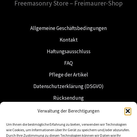
Freemasonry Store – Freimaurer-Shop
Allgemeine Geschäftsbedingungen
Kontakt
Haftungsausschluss
FAQ
Pflege der Artikel
Datenschutzerklärung (DSGVO)
Rücksendung
Versand & Lieferung
Verwaltung der Berechtigungen
Freimaurerei
Um Ihnen die bestmögliche Erfahrung zu bieten, verwenden wir Technologien
wie Cookies, um Informationen über Ihr Gerät zu speichern und/oder abzurufen.
Niederländische Insignien
Durch Ihre Zustimmung zu diesen Technologien können wir Daten wie Ihr