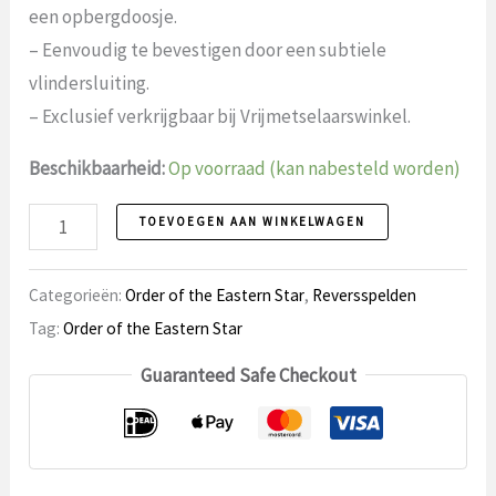
een opbergdoosje.
– Eenvoudig te bevestigen door een subtiele
vlindersluiting.
– Exclusief verkrijgbaar bij Vrijmetselaarswinkel.
Beschikbaarheid:
Op voorraad (kan nabesteld worden)
Reversspeld
TOEVOEGEN AAN WINKELWAGEN
126
Order
Categorieën:
Order of the Eastern Star
,
Reversspelden
of
Tag:
Order of the Eastern Star
the
Guaranteed Safe Checkout
Eastern
Star
aantal