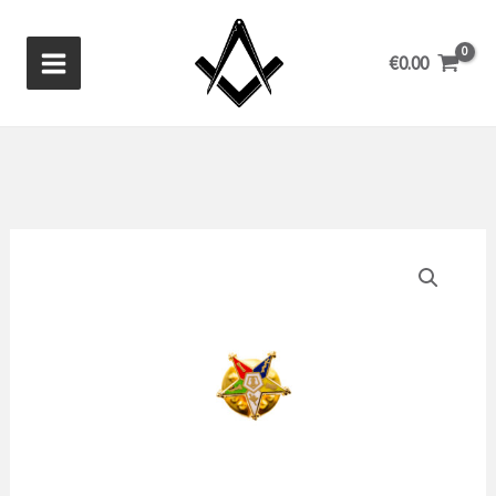
Ga
naar
€
0.00
de
inhoud