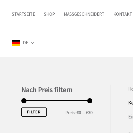
Zum
Inhalt
STARTSEITE
SHOP
MASSGESCHNEIDERT
KONTAKT
springen
DE
Nach Preis filtern
H
K
FILTER
M
M
Preis:
€0
—
€30
Ei
i
a