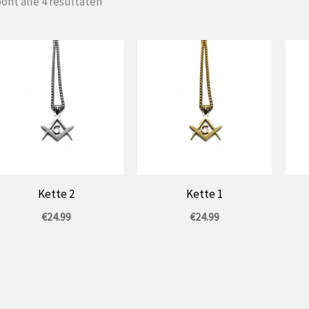
Gesorteerd
ont alle 4 resultaten
op
populariteit
Kette 2
Kette 1
€
24.99
€
24.99