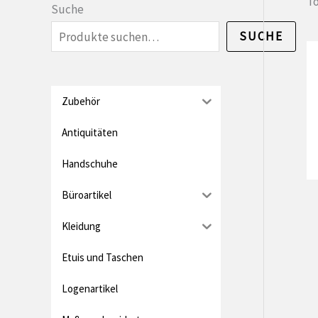
n
x
To
Suche
.
i
SUCHE
P
m
r
a
e
l
Zubehör
i
e
Antiquitäten
s
r
Handschuhe
P
Büroartikel
r
e
Kleidung
i
Etuis und Taschen
s
Logenartikel