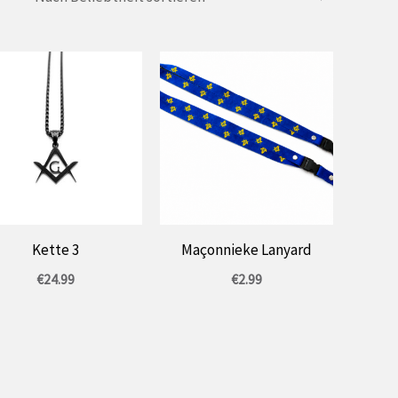
Kette 3
Maçonnieke Lanyard
€
24.99
€
2.99