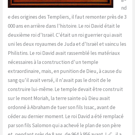
nd
e des origines des Templiers, il faut remonter près de 3
000 ans en arrière dans l'histoire. Le roi David était le
deuxième roi d'Israël. C'était un roi guerrier qui avait
uni les deux royaumes de Juda et d'Israël et vaincu les
Philistins. Le roi David avait rassemblé les matériaux
nécessaires à la construction d'un temple
extraordinaire, mais, en punition de Dieu, à cause du
sang qu'il avait versé, il n'avait pas le droit de le
construire lui-même. Le temple devait être construit
sur le mont Moriah, la terre sainte où Dieu avait
ordonné à Abraham de tuer son fils Issac, avant de
céder au dernier moment. Le roi David a été remplacé
par son fils Salomon qui a achevé le plan de son père
et, pendant près de 8 ans, de 964 à 956 avant J.-C., il a