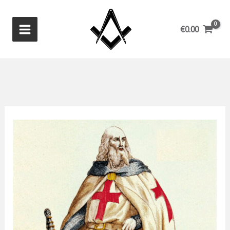
Aller
au
€
0.00
contenu