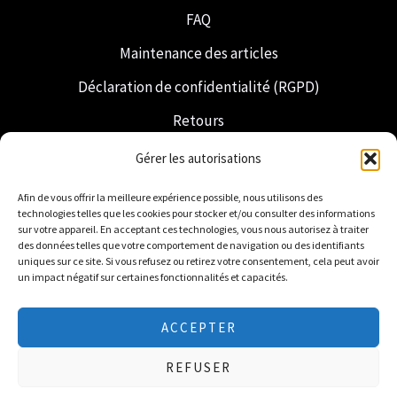
FAQ
Maintenance des articles
Déclaration de confidentialité (RGPD)
Retours
Expédition et livraison
Gérer les autorisations
Franc-maçonnerie
Afin de vous offrir la meilleure expérience possible, nous utilisons des
technologies telles que les cookies pour stocker et/ou consulter des informations
Regalia néerlandaise
sur votre appareil. En acceptant ces technologies, vous nous autorisez à traiter
des données telles que votre comportement de navigation ou des identifiants
uniques sur ce site. Si vous refusez ou retirez votre consentement, cela peut avoir
un impact négatif sur certaines fonctionnalités et capacités.
ACCEPTER
© 2026 Freemasonry Store - Boutique maçonnique.
REFUSER
Tous droits réservés