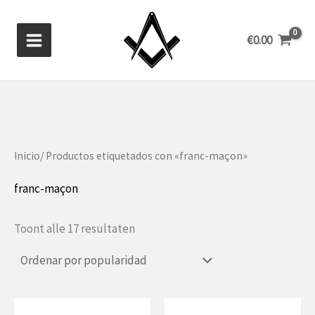
Ir
al
€
0.00
contenido
Inicio
/ Productos etiquetados con «franc-maçon»
franc-maçon
Gesorteerd
Toont alle 17 resultaten
op
populariteit