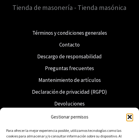
Tienda de masonería - Tienda masónica
Términos y condiciones generales
Contacto
Descargo de responsabilidad
Preguntas frecuentes
Mantenimiento de artículos
Declaración de privacidad (RGPD)
Devoluciones
Envío y entrega
Gestionar permisos
Francmasonería
Para ofrecer la mejor experiencia posible, utilizamos tecnologías como las
cookies para almacenar y/o consultar información sobre su dispositivo. Al
Regalia neerlandesa