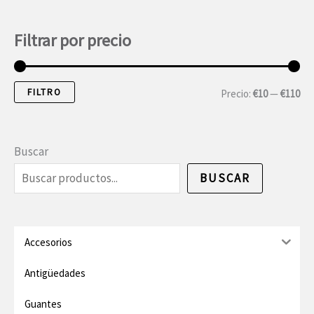
Filtrar por precio
FILTRO
P
P
Precio:
€10
—
€110
r
r
e
e
Buscar
c
c
BUSCAR
i
i
o
o
m
m
Accesorios
í
á
Antigüedades
n
x
Guantes
i
i