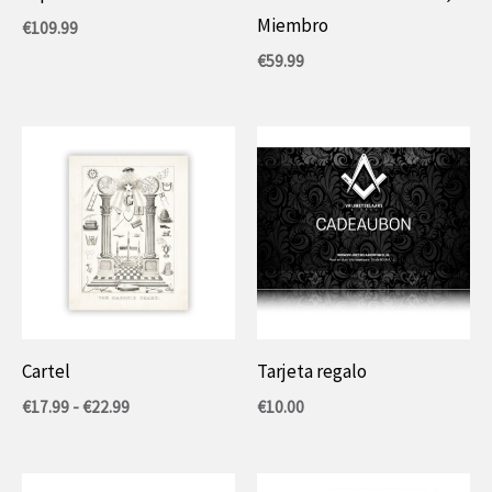
Miembro
€
109.99
€
59.99
Cartel
Tarjeta regalo
Rango
€
17.99
-
€
22.99
€
10.00
de
precios:
entre
17,99