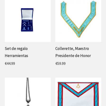
€
y
22,99
€.
Set de regalo
Collerette, Maestro
Herramientas
Presidente de Honor
€
44.99
€
59.99