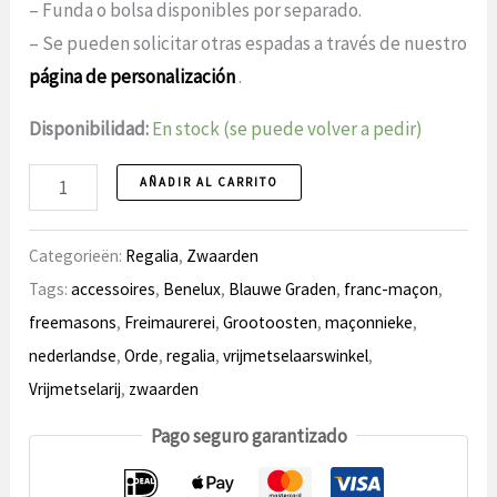
– Funda o bolsa disponibles por separado.
– Se pueden solicitar otras espadas a través de nuestro
página de personalización
.
Disponibilidad:
En stock (se puede volver a pedir)
Espada
AÑADIR AL CARRITO
2
cantidad
Categorieën:
Regalia
,
Zwaarden
Tags:
accessoires
,
Benelux
,
Blauwe Graden
,
franc-maçon
,
freemasons
,
Freimaurerei
,
Grootoosten
,
maçonnieke
,
nederlandse
,
Orde
,
regalia
,
vrijmetselaarswinkel
,
Vrijmetselarij
,
zwaarden
Pago seguro garantizado