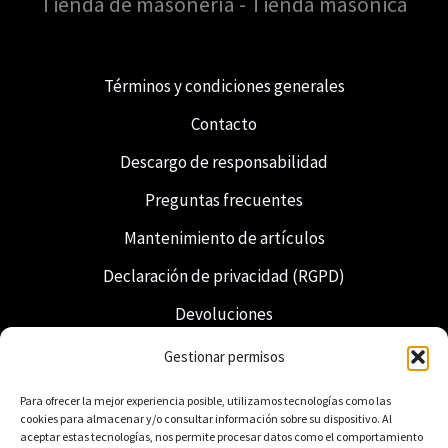
Tienda de masonería - Tienda masónica
Términos y condiciones generales
Contacto
Descargo de responsabilidad
Preguntas frecuentes
Mantenimiento de artículos
Declaración de privacidad (RGPD)
Devoluciones
Envío y entrega
Gestionar permisos
Francmasonería
Para ofrecer la mejor experiencia posible, utilizamos tecnologías como las
cookies para almacenar y/o consultar información sobre su dispositivo. Al
Regalia neerlandesa
aceptar estas tecnologías, nos permite procesar datos como el comportamiento