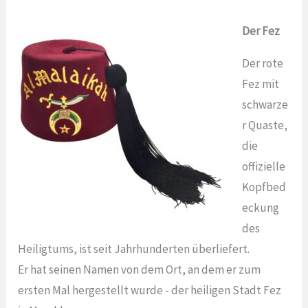
Der Fez
Der rote
Fez mit
schwarze
r Quaste,
die
offizielle
Kopfbed
eckung
des
Heiligtums, ist seit Jahrhunderten überliefert.
Er hat seinen Namen von dem Ort, an dem er zum
ersten Mal hergestellt wurde - der heiligen Stadt Fez