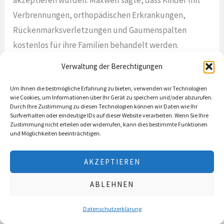
Verbrennungen, orthopädischen Erkrankungen,
Rückenmarksverletzungen und Gaumenspalten
kostenlos für ihre Familien behandelt werden.
Verwaltung der Berechtigungen
Im Mai 2015 wurde das Shriners Hospitals for Children
Mitglied des Mayo Clinic Care Network, eines
Um Ihnen die bestmögliche Erfahrung zu bieten, verwenden wir Technologien
nationalen Netzwerks von Organisationen, die sich für
wie Cookies, um Informationen über Ihr Gerät zu speichern und/oder abzurufen.
Durch Ihre Zustimmung zu diesen Technologien können wir Daten wie Ihr
die Verbesserung der Dienstleistungen für Patienten
Surfverhalten oder eindeutige IDs auf dieser Website verarbeiten. Wenn Sie Ihre
Zustimmung nicht erteilen oder widerrufen, kann dies bestimmte Funktionen
und ihre Familien durch die Zusammenarbeit von
und Möglichkeiten beeinträchtigen.
Ärzten einsetzen.
AKZEPTIEREN
Weitere Informationen über The Shriners finden Sie
hier:
www.shrinersinternational.org
ABLEHNEN
Weitere Informationen über die Shriners Hospitals
Datenschutzerklärung
finden Sie hier:
www.shrinershospitalsforchildren.org