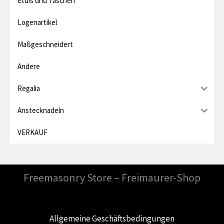
Etuis und Taschen
s
Logenartikel
Maßgeschneidert
Andere
Regalia
Anstecknadeln
VERKAUF
Freemasonry Store – Freimaurer-Shop
Allgemeine Geschäftsbedingungen