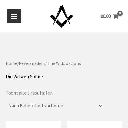
Zum
Inhalt
€
0.00
springen
Home
/
Reversnadeln
/ The Widows Sons
Die Witwen Söhne
Gesorteerd
Toont alle 3 resultaten
op
populariteit