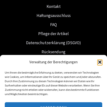
Kontakt
Haftungsausschluss
FAQ
Pflege der Artikel
Datenschutzerklärung (DSGVO)
Rücksendung
Versand & Lieferung
Verwaltung der Berechtigungen
Freimaurerei
Um Ihnen die bestmögliche Erfahrung zu bieten, verwenden wir Technologien
wie Cookies, um Informationen über Ihr Gerät zu speichern und/oder abzurufen.
Niederländische Insignien
Durch Ihre Zustimmung zu diesen Technologien können wir Daten wie Ihr
Surfverhalten oder eindeutige IDs auf dieser Website verarbeiten. Wenn Sie Ihre
Zustimmung nicht erteilen oder widerrufen, kann dies bestimmte Funktionen
und Möglichkeiten beeinträchtigen.