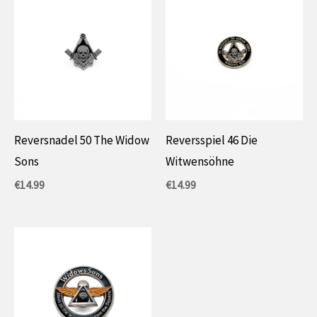
Reversnadel 50 The Widow
Reversspiel 46 Die
Sons
Witwensöhne
€
14.99
€
14.99