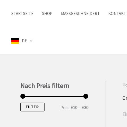
Zum
Inhalt
STARTSEITE
SHOP
MASSGESCHNEIDERT
KONTAKT
springen
DE
Nach Preis filtern
H
Or
FILTER
M
M
Preis:
€20
—
€30
Ei
i
a