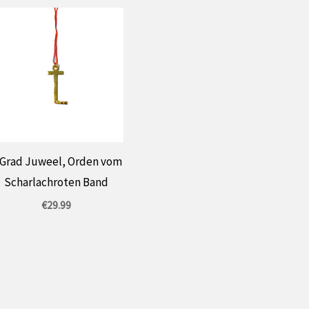
. Grad Juweel, Orden vom
Scharlachroten Band
€
29.99