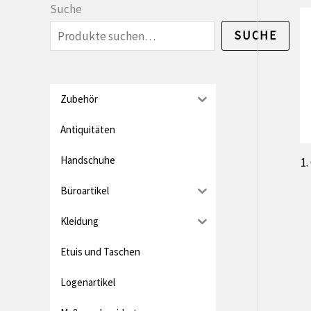
n
x
Suche
.
i
SUCHE
P
m
r
a
e
l
Zubehör
i
e
Antiquitäten
s
r
Handschuhe
1
P
Büroartikel
r
e
Kleidung
i
Etuis und Taschen
s
Logenartikel