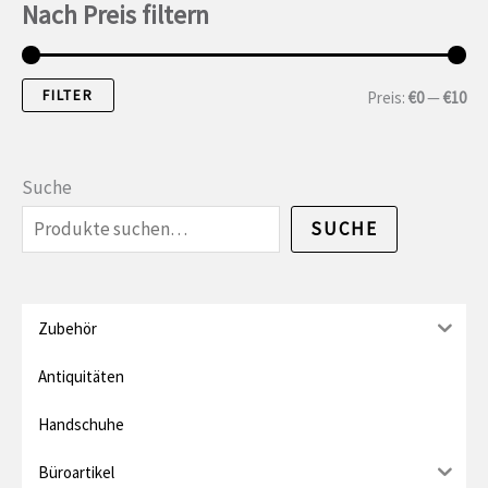
Nach Preis filtern
FILTER
M
M
Preis:
€0
—
€10
i
a
n
x
Suche
.
i
SUCHE
P
m
r
a
e
l
Zubehör
i
e
Antiquitäten
s
r
Handschuhe
P
Büroartikel
r