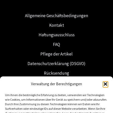
Allgemeine Geschäftsbedingungen
Kontakt
Haftungsausschluss
FAQ
Pflege der Artikel
Datenschutzerklärung (DSGVO)
Rücksendung
Versand & Lieferung
Verwaltung der Berechtigungen
Freimaurerei
Um Ihnen die bestmögliche Erfahrung zu bieten, verwenden wir Technologien
wie Cookies, um Informationen über Ihr Gerät zu speichern und/oder abzurufen.
Niederländische Insignien
Durch Ihre Zustimmung zu diesen Technologien können wir Daten wie Ihr
Surfverhalten oder eindeutige IDs auf dieser Website verarbeiten. Wenn Sie Ihre