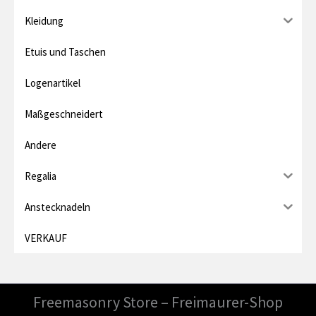
e
Kleidung
i
Etuis und Taschen
s
Logenartikel
Maßgeschneidert
Andere
Regalia
Anstecknadeln
VERKAUF
Freemasonry Store – Freimaurer-Shop