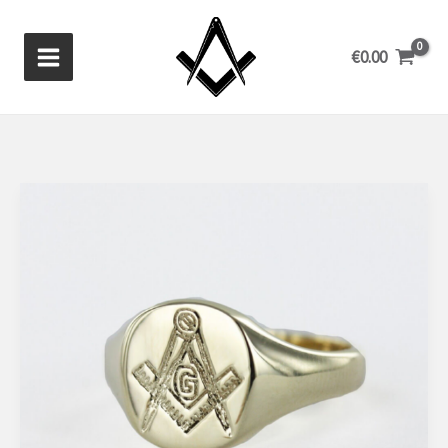
Ga
naar
€
0.00
de
inhoud