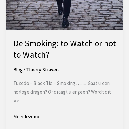
De Smoking: to Watch or not
to Watch?
Blog
/
Thierry Stravers
Tuxedo – Black Tie – Smoking ……. Gaat u een
horloge dragen? Of draagt u er geen? Wordt dit
wel
De
Meer lezen »
Smoking: