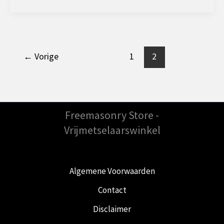
tie’
of
‘White
tie’:
←
Vorige
1
2
Wat
is
het
verschil
Freemasonry Store -
?
Vrijmetselaarswinkel
Algemene Voorwaarden
Contact
Disclaimer