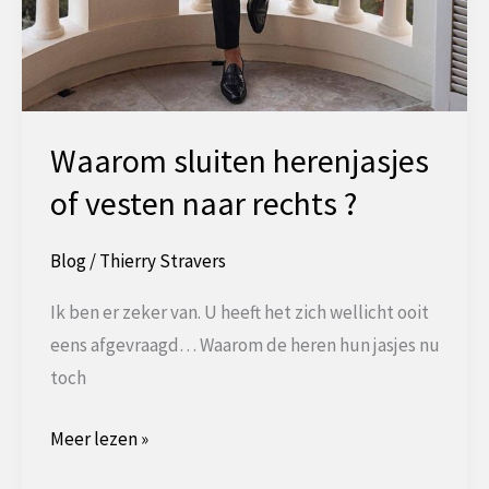
Waarom sluiten herenjasjes
of vesten naar rechts ?
Blog
/
Thierry Stravers
Ik ben er zeker van. U heeft het zich wellicht ooit
eens afgevraagd… Waarom de heren hun jasjes nu
toch
Waarom
Meer lezen »
sluiten