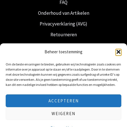
FAQ
Onderhoud van Artikelen
Privacyverklaring (AVG)
Retourneren
Verzending & Levering
Beheer toestemming
Vrijmetselarij
Om de beste ervaringen te bieden, gebruiken wij technologieën zoals cookies om
Nederlandse Regalia
informatie over je apparaat op te slaan en/of te raadplegen. Door in te stemmen
met deze technologieën kunnen wij gegevens zoals surfgedrag of unieke ID's op
deze site verwerken. Als je geen toestemming geeft of uw toestemming intrekt,
kan dit een nadelige invloed hebben op bepaalde functies en mogelijkheden.
ACCEPTEREN
© 2026 Freemasonry Store - Vrijmetselaarswinkel.
WEIGEREN
Alle rechten voorbehouden