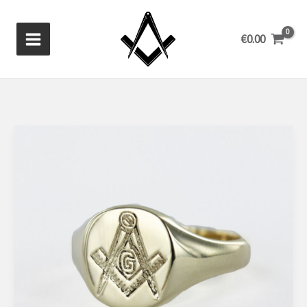
Ga
naar
€
0.00
de
inhoud