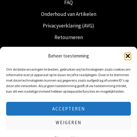
FAQ
Onderhoud van Artikelen
Privacyverklaring (AVG)
Retourneren
Verzending & Levering
Beheer toestemming
Vrijmetselarij
Om de beste ervaringen te bieden, gebruiken wij technologieën zoals cookies om
Nederlandse Regalia
informatie over je apparaat op te slaan en/of te raadplegen. Door in te stemmen
met deze technologieën kunnen wij gegevens zoals surfgedrag of unieke ID's op
deze site verwerken. Als je geen toestemming geeft of uw toestemming intrekt,
kan dit een nadelige invloed hebben op bepaalde functies en mogelijkheden.
ACCEPTEREN
© 2026 Freemasonry Store - Vrijmetselaarswinkel.
WEIGEREN
Alle rechten voorbehouden