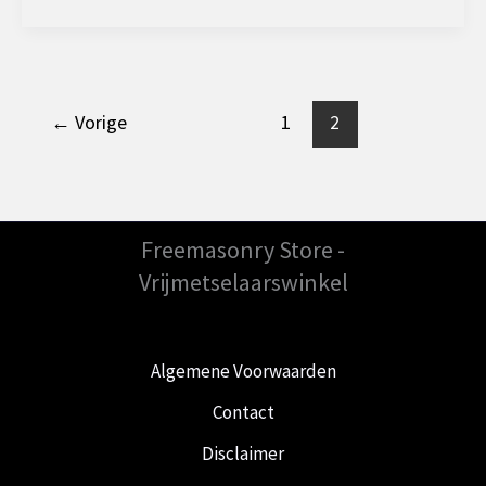
tie’
of
‘White
tie’:
←
Vorige
1
2
Wat
is
het
verschil
Freemasonry Store -
?
Vrijmetselaarswinkel
Algemene Voorwaarden
Contact
Disclaimer