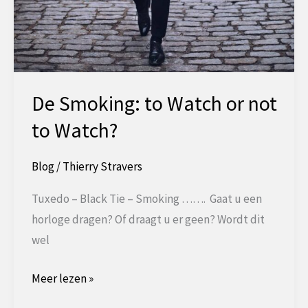
De Smoking: to Watch or not
to Watch?
Blog
/
Thierry Stravers
Tuxedo – Black Tie – Smoking ……. Gaat u een
horloge dragen? Of draagt u er geen? Wordt dit
wel
De
Meer lezen »
Smoking: