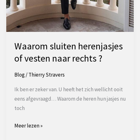
Waarom sluiten herenjasjes
of vesten naar rechts ?
Blog
/
Thierry Stravers
Ik ben er zeker van. U heeft het zich wellicht ooit
eens afgevraagd… Waarom de heren hun jasjes nu
toch
Waarom
Meer lezen »
sluiten