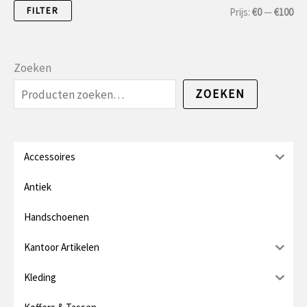
FILTER
M
M
Prijs:
€0
—
€100
i
a
n
x
Zoeken
.
.
ZOEKEN
p
p
r
r
i
i
Accessoires
j
j
Antiek
s
s
Handschoenen
Kantoor Artikelen
Kleding