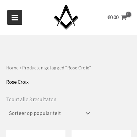
Ga
naar
€
0.00
de
inhoud
Home
/ Producten getagged “Rose Croix”
Rose Croix
Gesorteerd
Toont alle 3 resultaten
op
populariteit