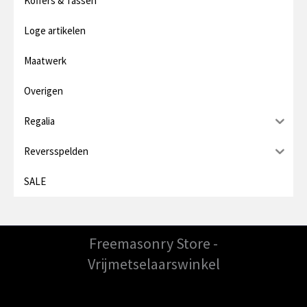
Koffers & Tassen
Loge artikelen
Maatwerk
Overigen
Regalia
Reversspelden
SALE
Freemasonry Store -
Vrijmetselaarswinkel