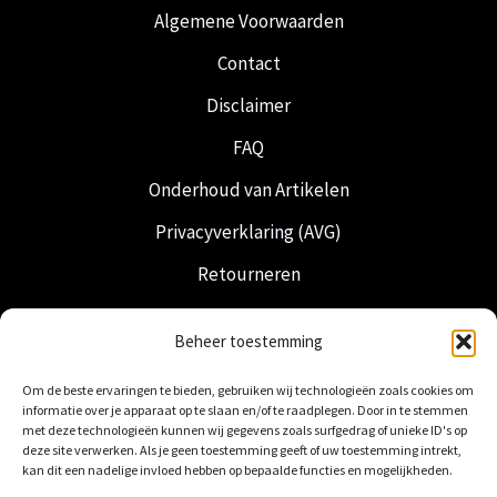
Algemene Voorwaarden
Contact
Disclaimer
FAQ
Onderhoud van Artikelen
Privacyverklaring (AVG)
Retourneren
Verzending & Levering
Beheer toestemming
Vrijmetselarij
Om de beste ervaringen te bieden, gebruiken wij technologieën zoals cookies om
Nederlandse Regalia
informatie over je apparaat op te slaan en/of te raadplegen. Door in te stemmen
met deze technologieën kunnen wij gegevens zoals surfgedrag of unieke ID's op
deze site verwerken. Als je geen toestemming geeft of uw toestemming intrekt,
kan dit een nadelige invloed hebben op bepaalde functies en mogelijkheden.