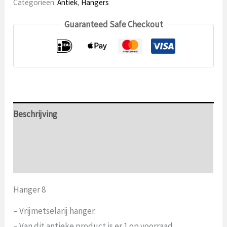
Categorieën:
Antiek
,
Hangers
aantal
Guaranteed Safe Checkout
Beschrijving
Aanvullende informatie
Beoordelingen (0)
Hanger 8
– Vrijmetselarij hanger.
– Van dit antieke product is er 1 op voorraad.