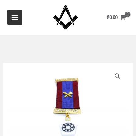
Ga
naar
€
0.00
de
inhoud