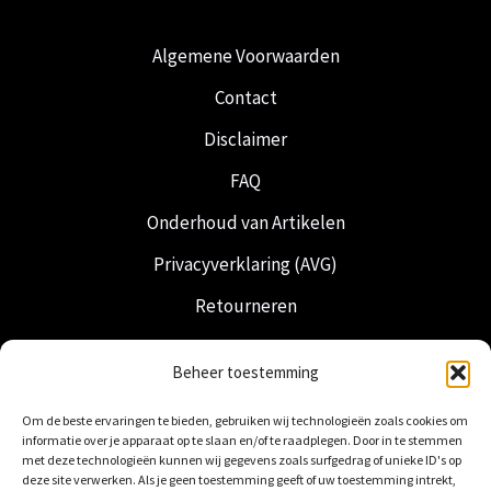
Algemene Voorwaarden
Contact
Disclaimer
FAQ
Onderhoud van Artikelen
Privacyverklaring (AVG)
Retourneren
Verzending & Levering
Beheer toestemming
Vrijmetselarij
Om de beste ervaringen te bieden, gebruiken wij technologieën zoals cookies om
Nederlandse Regalia
informatie over je apparaat op te slaan en/of te raadplegen. Door in te stemmen
met deze technologieën kunnen wij gegevens zoals surfgedrag of unieke ID's op
deze site verwerken. Als je geen toestemming geeft of uw toestemming intrekt,