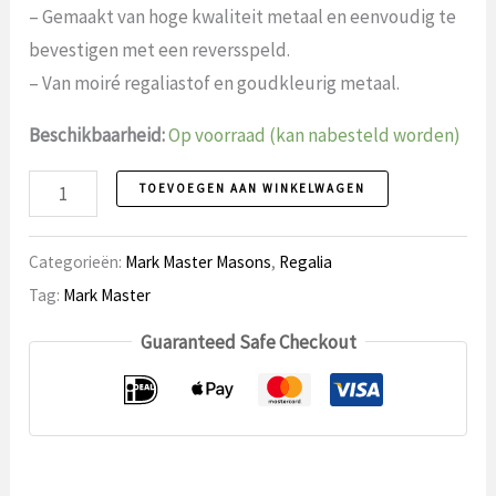
– Gemaakt van hoge kwaliteit metaal en eenvoudig te
bevestigen met een reversspeld.
– Van moiré regaliastof en goudkleurig metaal.
Beschikbaarheid:
Op voorraad (kan nabesteld worden)
Mark
TOEVOEGEN AAN WINKELWAGEN
Master
Borstjuweel,
Categorieën:
Mark Master Masons
,
Regalia
Groot
Tag:
Mark Master
Officier.
Guaranteed Safe Checkout
aantal