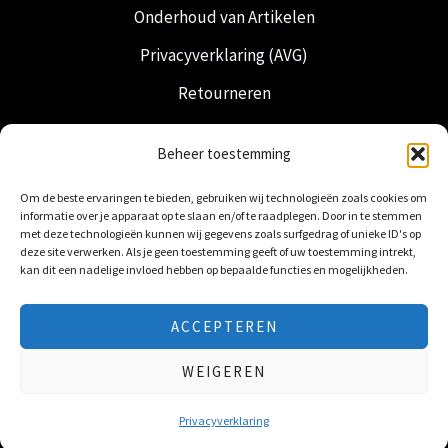
Onderhoud van Artikelen
Privacyverklaring (AVG)
Retourneren
Verzending & Levering
Beheer toestemming
Vrijmetselarij
Om de beste ervaringen te bieden, gebruiken wij technologieën zoals cookies om
Nederlandse Regalia
informatie over je apparaat op te slaan en/of te raadplegen. Door in te stemmen
met deze technologieën kunnen wij gegevens zoals surfgedrag of unieke ID's op
deze site verwerken. Als je geen toestemming geeft of uw toestemming intrekt,
kan dit een nadelige invloed hebben op bepaalde functies en mogelijkheden.
ACCEPTEREN
© 2026 Freemasonry Store - Vrijmetselaarswinkel.
WEIGEREN
Alle rechten voorbehouden
Privacyverklaring