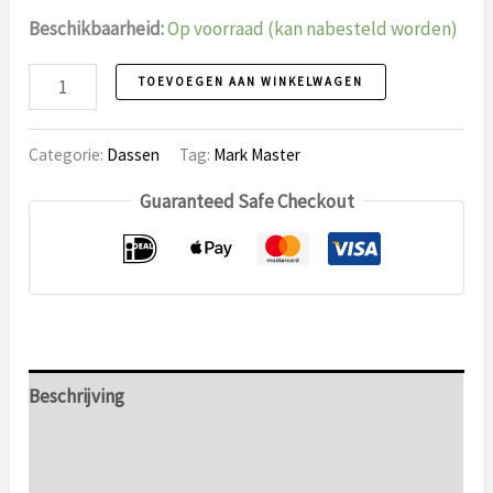
Beschikbaarheid:
Op voorraad (kan nabesteld worden)
Stropdas
TOEVOEGEN AAN WINKELWAGEN
13
Mark
Categorie:
Dassen
Tag:
Mark Master
Master
Guaranteed Safe Checkout
aantal
Beschrijving
Aanvullende informatie