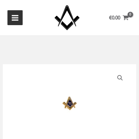
Aller
au
€
0.00
contenu