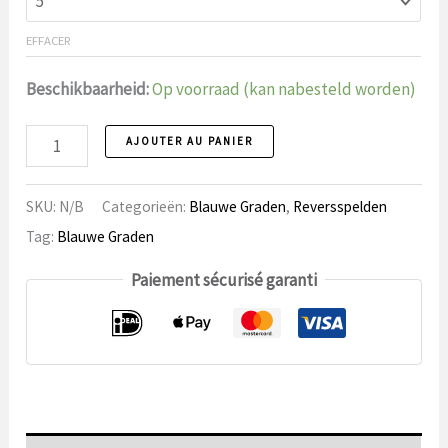
EFFACER
Beschikbaarheid:
Op voorraad (kan nabesteld worden)
Broche
AJOUTER AU PANIER
106
Anniversaire
SKU:
N/B
Categorieën:
Blauwe Graden
,
Reversspelden
Dates
Tag:
Blauwe Graden
nombre
Paiement sécurisé garanti