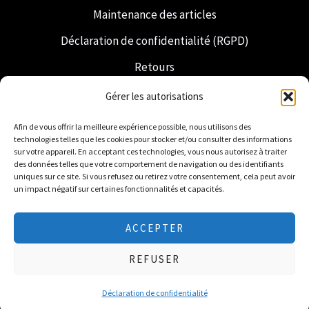
Maintenance des articles
Déclaration de confidentialité (RGPD)
Retours
Expédition et livraison
Gérer les autorisations
Franc-maçonnerie
Afin de vous offrir la meilleure expérience possible, nous utilisons des
technologies telles que les cookies pour stocker et/ou consulter des informations
Regalia néerlandaise
sur votre appareil. En acceptant ces technologies, vous nous autorisez à traiter
des données telles que votre comportement de navigation ou des identifiants
uniques sur ce site. Si vous refusez ou retirez votre consentement, cela peut avoir
un impact négatif sur certaines fonctionnalités et capacités.
ACCEPTER
© 2026 Freemasonry Store - Boutique maçonnique.
REFUSER
Tous droits réservés
Déclaration de confidentialité