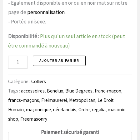
- Egalement disponible en or ou en noir mat sur notre
page de
personnalisation
.
- Portée unisexe.
Disponibilité :
Plus qu'un seul article en stock (peut
être commandé à nouveau)
Numéro
AJOUTER AU PANIER
de
la
Catégorie :
Colliers
chaîne
Tags :
accessoires
,
Benelux
,
Blue Degrees
,
franc-maçon
,
2
francs-maçons
,
Freimaurerei
,
Metropolitan
,
Le Droit
Humain
,
maçonnique
,
néerlandais
,
Ordre
,
regalia
,
masonic
shop
,
Freemasonry
Paiement sécurisé garanti