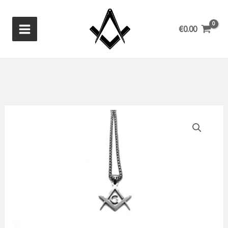
Aller
au
€
0.00
contenu