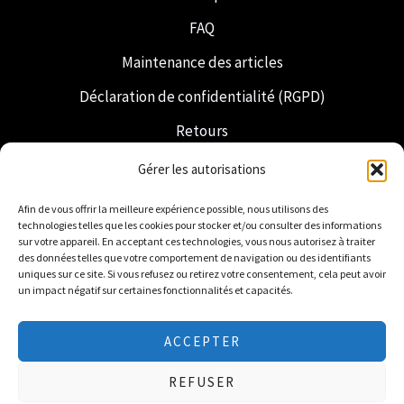
FAQ
Maintenance des articles
Déclaration de confidentialité (RGPD)
Retours
Expédition et livraison
Gérer les autorisations
Franc-maçonnerie
Afin de vous offrir la meilleure expérience possible, nous utilisons des
technologies telles que les cookies pour stocker et/ou consulter des informations
Regalia néerlandaise
sur votre appareil. En acceptant ces technologies, vous nous autorisez à traiter
des données telles que votre comportement de navigation ou des identifiants
uniques sur ce site. Si vous refusez ou retirez votre consentement, cela peut avoir
un impact négatif sur certaines fonctionnalités et capacités.
ACCEPTER
© 2026 Freemasonry Store - Boutique maçonnique.
REFUSER