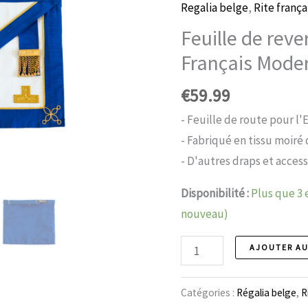
Regalia belge
,
Rite franç
Feuille de reve
Français Mode
€
59.99
- Feuille de route pour l
- Fabriqué en tissu moiré 
- D'autres draps et acces
Disponibilité :
Plus que 3
nouveau)
Feuille
AJOUTER AU
de
revers
Catégories :
Régalia belge
,
R
Estimé