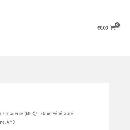
€
0.00
çais moderne (MFR)
/ Tablier Vénérable
rne, AM3