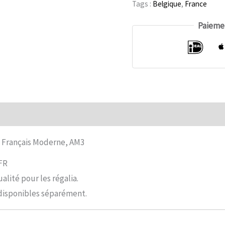
Tags :
Belgique
,
France
Maître,
Paiemen
Rite
Français
Moderne,
numéro
AM3
mentaires
Commentaires (0)
te Français Moderne, AM3
MFR
alité pour les régalia.
 disponibles séparément.