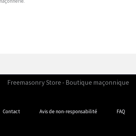
-maçonnerie.
Freemasonry Store - Boutique maçonnique
Contact
Avis de non-responsabilité
FAQ