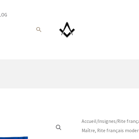
LOG
Recherche
Accueil
/
Insignes
/
Rite fran
Maître, Rite français mode