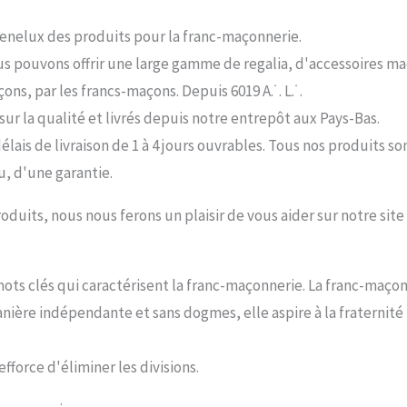
Benelux des produits pour la franc-maçonnerie.
s pouvons offrir une large gamme de regalia, d'accessoires ma
ons, par les francs-maçons. Depuis 6019 A.˙. L.˙.
ur la qualité et livrés depuis notre entrepôt aux Pays-Bas.
lais de livraison de 1 à 4 jours ouvrables. Tous nos produits 
u, d'une garantie.
oduits, nous nous ferons un plaisir de vous aider sur notre sit
s mots clés qui caractérisent la franc-maçonnerie. La franc-maç
manière indépendante et sans dogmes, elle aspire à la fraternit
fforce d'éliminer les divisions.