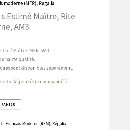
ais moderne (MFR)
,
Regalia
rs Estimé Maître, Rite
rne, AM3
'Estimé Maître, MFR. AM3
de haute qualité.
soires sont disponibles séparément.
 en stock (peut être commandé à
 PANIER
ite Français Moderne (RFM)
,
Régalia