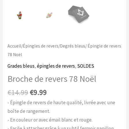
Accueil
/
Épingles de revers
/
Degrés bleus
/ Épingle de revers
78 Noël
Grades bleus
,
épingles de revers
,
SOLDES
Broche de revers 78 Noël
Le
Le
€
14.99
€
9.99
prix
prix
- Épingle de revers de haute qualité, livrée avec une
initial
actuel
boîte de rangement.
était
est
- En couleur or avec émail blanc et rouge.
de
de
- Facile à attacher grâce à un subtil fermoir papillon.