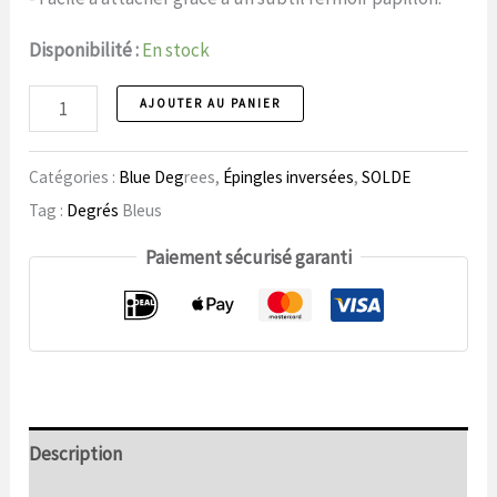
14,99
9,99
Disponibilité :
En stock
€.
€.
Broche
AJOUTER AU PANIER
78
Noël
Catégories :
Blue Deg
rees,
Épingles inversées
,
SOLDE
nombre
Tag :
Degrés
Bleus
Paiement sécurisé garanti
Description