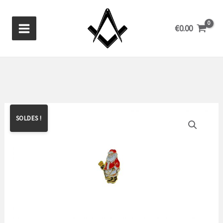
Aller
au
€
0.00
contenu
SOLDES !