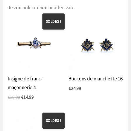
Je zou ook kunnen houden van …
SOLDES !
Insigne de franc-
Boutons de manchette 16
maçonnerie 4
€
24.99
Le
Le
€
19.99
€
14.99
prix
prix
initial
actuel
était
est
de
de
SOLDES !
19,99
14,99
€.
€.