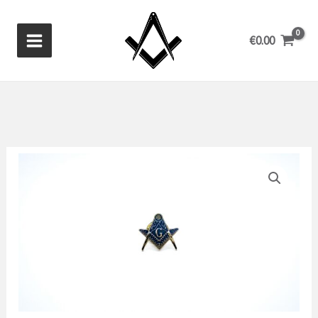
Aller
au
€
0.00
contenu