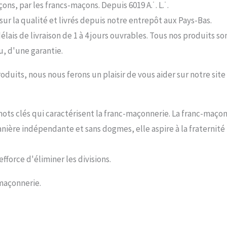
ons, par les francs-maçons. Depuis 6019 A.˙. L.˙.
ur la qualité et livrés depuis notre entrepôt aux Pays-Bas.
lais de livraison de 1 à 4 jours ouvrables. Tous nos produits 
u, d'une garantie.
oduits, nous nous ferons un plaisir de vous aider sur notre sit
s mots clés qui caractérisent la franc-maçonnerie. La franc-maç
manière indépendante et sans dogmes, elle aspire à la fraternit
fforce d'éliminer les divisions.
-maçonnerie.