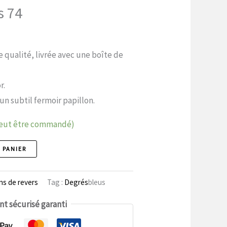
s 74
e qualité, livrée avec une boîte de
r.
 un subtil fermoir papillon.
peut être commandé)
 PANIER
ns de revers
Tag :
Degrés
bleus
t sécurisé garanti