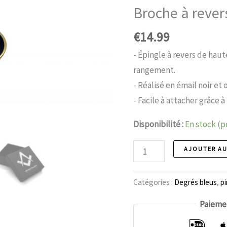
Broche à rever
€
14.99
- Épingle à revers de haut
rangement.
- Réalisé en émail noir et o
- Facile à attacher grâce à
Disponibilité :
En stock (
Broche
AJOUTER AU
à
revers
Catégories :
Degrés bleus
,
pi
74
Paiemen
quantité