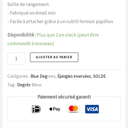
initial
actuel
boîte de rangement.
était
est
- Fabriqué en émail noir.
de
de
- Facile à attacher grâce à un subtil fermoir papillon.
14,99
9,99
Disponibilité :
Plus que 2 en stock (peut être
€.
€.
commandé à nouveau)
Épinglette
AJOUTER AU PANIER
68
Prince
Catégories :
Blue Deg
rees,
Épingles inversées
,
SOLDE
Hall
Tag :
Degrés
Bleus
Paiement sécurisé garanti