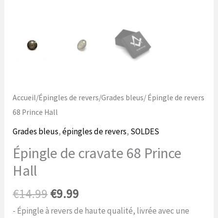
Accueil
/
Épingles de revers
/
Grades bleus
/ Épingle de revers
68 Prince Hall
Grades bleus
,
épingles de revers
,
SOLDES
Épingle de cravate 68 Prince
Hall
Le
Le
€
14.99
€
9.99
prix
prix
- Épingle à revers de haute qualité, livrée avec une