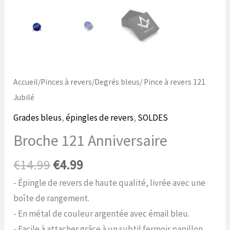
Accueil
/
Pinces à revers
/
Degrés bleus
/ Pince à revers 121
Jubilé
Grades bleus
,
épingles de revers
,
SOLDES
Broche 121 Anniversaire
Le
Le
€
14.99
€
4.99
prix
prix
- Épingle de revers de haute qualité, livrée avec une
initial
actuel
boîte de rangement.
était
est
- En métal de couleur argentée avec émail bleu.
de
de
- Facile à attacher grâce à un subtil fermoir papillon.