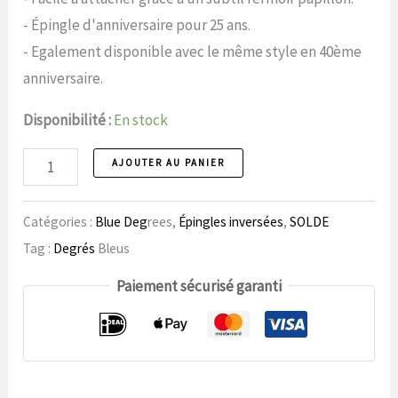
14,99
4,99
- Épingle d'anniversaire pour 25 ans.
€.
€.
- Egalement disponible avec le même style en 40ème
anniversaire.
Disponibilité :
En stock
Broche
AJOUTER AU PANIER
121
Numéro
Catégories :
Blue Deg
rees,
Épingles inversées
,
SOLDE
anniversaire
Tag :
Degrés
Bleus
Paiement sécurisé garanti