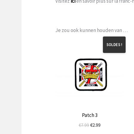
Visitez
ici
en savoir plus sur la franc
Je zou ook kunnen houden van …
SOLDES !
Patch 3
Le
Le
€
7.99
€
2.99
prix
prix