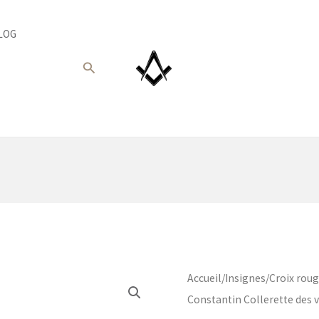
LOG
Recherche
Accueil
/
Insignes
/
Croix rou
Constantin Collerette des v