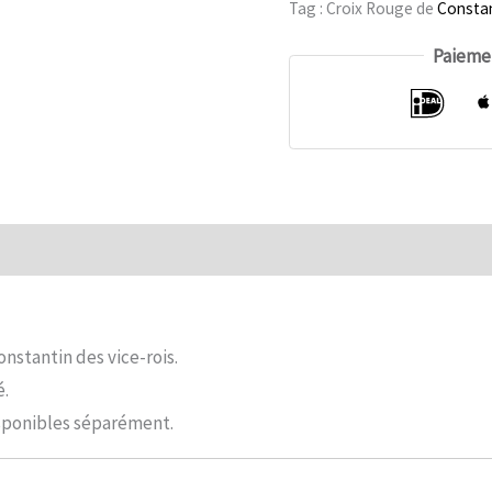
Tag : Croix Rouge de
Consta
Collerette
Paiemen
Viceroys
nombre
de
bijoux
mentaires
Commentaires (0)
onstantin des vice-rois.
é.
isponibles séparément.