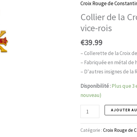
Croix Rouge de Constanti
Collier de la C
vice-rois
€
39.99
– Collerette de la Croix d
– Fabriquée en métal de h
– D'autres insignes de la
Disponibilité :
Plus que 3
nouveau)
Croix
AJOUTER AU
rouge
de
Catégorie :
Croix Rouge de 
Constantin