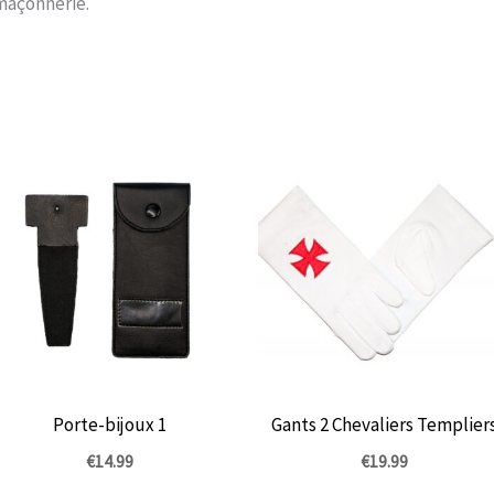
-maçonnerie.
Porte-bijoux 1
Gants 2 Chevaliers Templier
€
14.99
€
19.99