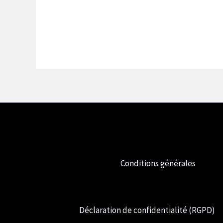
initial
actuel
était
est
de
de
:
2,99
7,99
€.
€.
Conditions générales
Déclaration de confidentialité (RGPD)