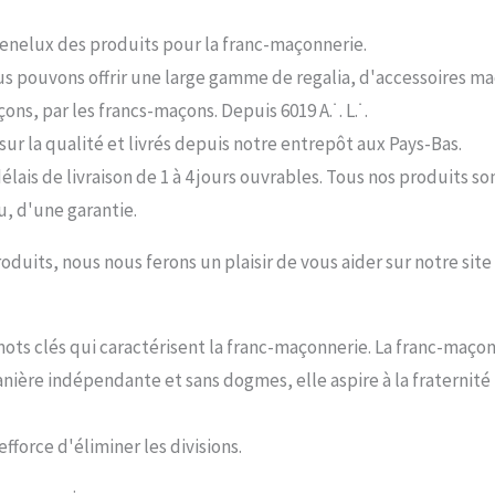
Benelux des produits pour la franc-maçonnerie.
s pouvons offrir une large gamme de regalia, d'accessoires ma
ons, par les francs-maçons. Depuis 6019 A.˙. L.˙.
ur la qualité et livrés depuis notre entrepôt aux Pays-Bas.
lais de livraison de 1 à 4 jours ouvrables. Tous nos produits 
u, d'une garantie.
oduits, nous nous ferons un plaisir de vous aider sur notre sit
s mots clés qui caractérisent la franc-maçonnerie. La franc-maç
manière indépendante et sans dogmes, elle aspire à la fraternit
fforce d'éliminer les divisions.