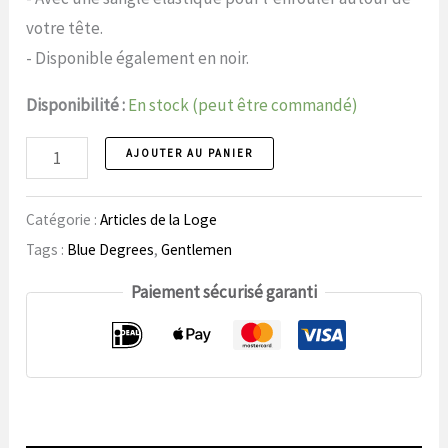
votre tête.
- Disponible également en noir.
Disponibilité :
En stock (peut être commandé)
Masque
AJOUTER AU PANIER
pour
les
Catégorie :
Articles de la Loge
yeux
Tags :
Blue Degrees
,
Gentlemen
1
Paiement sécurisé garanti
numéro