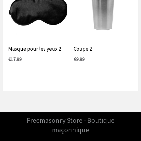
Masque pour les yeux 2
Coupe 2
€
17.99
€
9.99
Freemasonry Store - Boutique
maçonnique