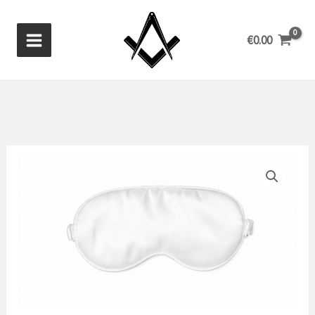
Aller
au
€
0.00
contenu