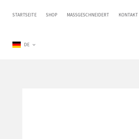
Zum
Inhalt
STARTSEITE
SHOP
MASSGESCHNEIDERT
KONTAKT
springen
DE