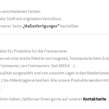
 verschiedenen Farben.
ia-Stoff mit originalem Verschluss.
 unserer Seite
„Maßanfertigungen”
bestellbar.
list für Produkte für die Freimaurerei.
n wir eine breite Palette von Insignien, freimaurerischem Zu
eimaurer, von Freimaurern. Seit 6019 A.˙. L.˙.
ualität ausgewählt und von unserem Lager in den Niederlanden
 1 bis 4 Werktagen erreichen. Alle unsere Produkte werden mi
.
kten haben, helfen wir Ihnen gerne auf unserer
Kontaktseite
.