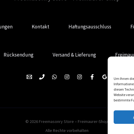
gungen
Kontakt
Haftungsausschluss
F
Rücksendung
Versand & Lieferung
Freimaur
Um Ihnen die
Informatione
diesen Techno
Website verar
bestimmte Fu
© 2026 Freemasonry Store – Freimaurer-Shop.
Alle Rechte vorbehalten