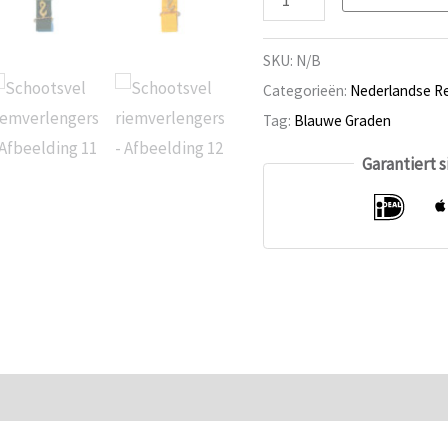
Riemenverlängerungen
Anzahl
SKU:
N/B
Categorieën:
Nederlandse Re
Tag:
Blauwe Graden
Garantiert 
ationen
Bewertungen (0)