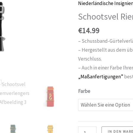
Niederländische Insignie
Schootsvel Ri
€
14.99
– Schussband-Gürtelverlä
– Hergestellt aus dem übl
Verschluss.
– Auch in einer Farbe Ihre
„Maßanfertigungen”
best
Farbe
Schootsvel
IN DEN WAR