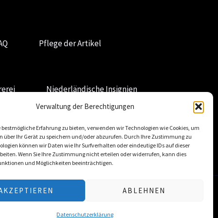
AQ
Pflege der Artikel
erei
Niederländische Insignien
Verwaltung der Berechtigungen
 bestmögliche Erfahrung zu bieten, verwenden wir Technologien wie Cookies, um
n über Ihr Gerät zu speichern und/oder abzurufen. Durch Ihre Zustimmung zu
logien können wir Daten wie Ihr Surfverhalten oder eindeutige IDs auf dieser
beiten. Wenn Sie Ihre Zustimmung nicht erteilen oder widerrufen, kann dies
nktionen und Möglichkeiten beeinträchtigen.
AKZEPTIEREN
ABLEHNEN
Datenschutzerklärung