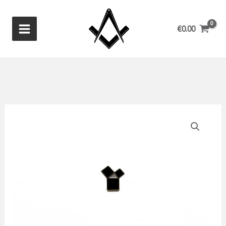
Zum
Inhalt
€
0.00
springen