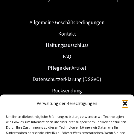
Allgemeine Geschäftsbedingungen
Kontakt
Haftungsausschluss
FAQ
Pflege der Artikel
Datenschutzerklärung (DSGVO)
Rücksendung
Versand & Lieferung
Verwaltung der Berechtigungen
Freimaurerei
Um Ihnen die bestmögliche Erfahrung zu bieten, verwenden wir Technologien
wie Cookies, um Informationen über Ihr Gerät zu speichern und/oder abzurufen.
Niederländische Insignien
Durch Ihre Zustimmung zu diesen Technologien können wir Daten wie Ihr
Surfverhalten oder eindeutige IDs auf dieser Website verarbeiten. Wenn Sie Ihre