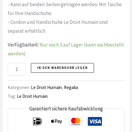
- Kann auf beiden Seiten getragen werden. Mit Tasche
für Ihre Handschuhe.
- Cordon und Handschuhe Le Droit Humain sind
separat erhältlich.
Verfügbarkeit:
Nur noch 3 auf Lager (kann nachbestellt
werden)
Le
IN DEN WARENKORB LEGEN
Droit
Humain
Kategorien:
Le Droit Humain
,
Regalia
Schootsvel,
Tag:
Le Droit Humain
Master-
Garantiert sichere Kaufabwicklung
Nummer