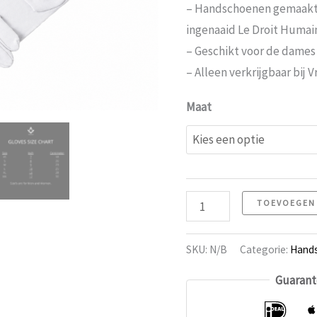
– Handschoenen gemaakt 
ingenaaid Le Droit Humain
– Geschikt voor de dames
– Alleen verkrijgbaar bij 
Maat
Handschoenen
TOEVOEGEN
13
Le
SKU:
N/B
Categorie:
Hand
Droit
Guarant
Humain
aantal