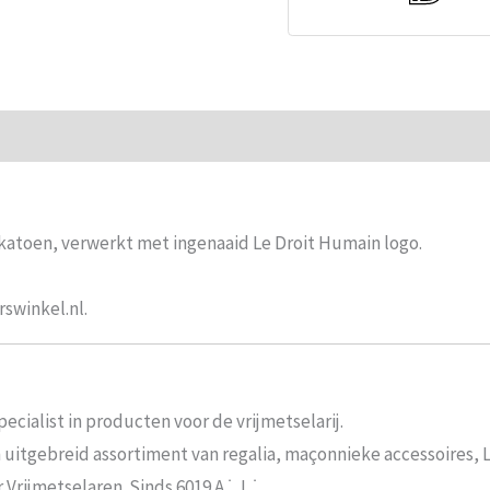
ie
Beoordelingen (0)
atoen, verwerkt met ingenaaid Le Droit Humain logo.
rswinkel.nl.
ecialist in producten voor de vrijmetselarij.
n uitgebreid assortiment van regalia, maçonnieke accessoires,
rijmetselaren. Sinds 6019 A.˙. L.˙.