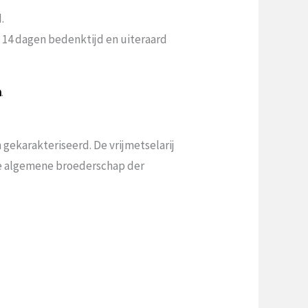
.
n 14 dagen bedenktijd en uiteraard
a
.
gekarakteriseerd. De vrijmetselarij
 de algemene broederschap der