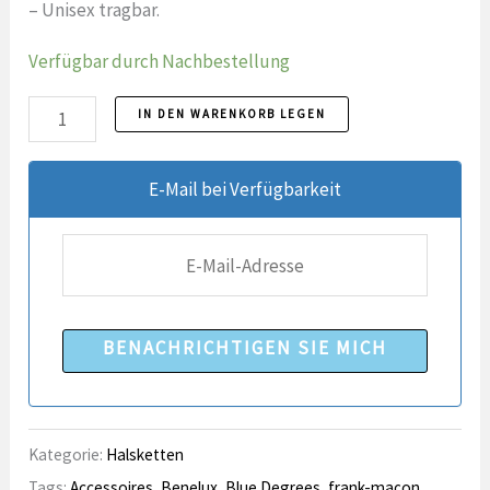
– Unisex tragbar.
Verfügbar durch Nachbestellung
Kette
IN DEN WARENKORB LEGEN
3
Stück
E-Mail bei Verfügbarkeit
BENACHRICHTIGEN SIE MICH
Kategorie:
Halsketten
Tags:
Accessoires
,
Benelux
,
Blue Degrees
,
frank-maçon
,