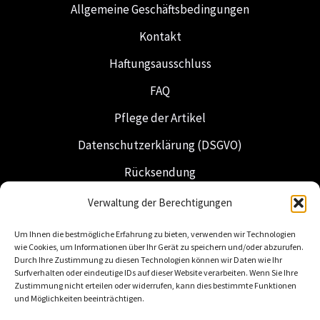
Allgemeine Geschäftsbedingungen
Kontakt
Haftungsausschluss
FAQ
Pflege der Artikel
Datenschutzerklärung (DSGVO)
Rücksendung
Versand & Lieferung
Verwaltung der Berechtigungen
Freimaurerei
Um Ihnen die bestmögliche Erfahrung zu bieten, verwenden wir Technologien
wie Cookies, um Informationen über Ihr Gerät zu speichern und/oder abzurufen.
Niederländische Insignien
Durch Ihre Zustimmung zu diesen Technologien können wir Daten wie Ihr
Surfverhalten oder eindeutige IDs auf dieser Website verarbeiten. Wenn Sie Ihre
Zustimmung nicht erteilen oder widerrufen, kann dies bestimmte Funktionen
und Möglichkeiten beeinträchtigen.