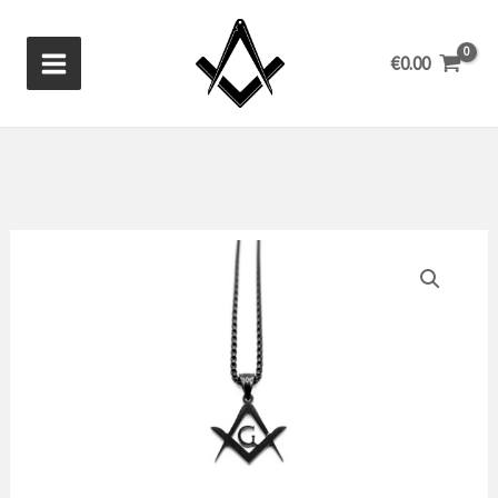
Zum
Inhalt
€
0.00
springen