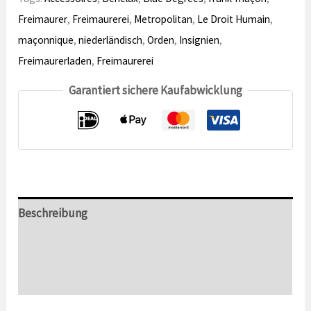
Freimaurer
,
Freimaurerei
,
Metropolitan
,
Le Droit Humain
,
maçonnique
,
niederländisch
,
Orden
,
Insignien
,
Freimaurerladen
,
Freimaurerei
Garantiert sichere Kaufabwicklung
Beschreibung
Zusätzliche Informationen
Bewertungen (0)