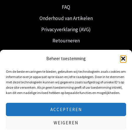
FAQ
Onderhoud van Artikelen
Privacyverklaring (AVG)
Retourneren
Verzending & Levering
Beheer toestemming
Vrijmetselarij
Om de beste ervaringen te bieden, gebruiken wij technologieën zoals cookies om
Nederlandse Regalia
informatie over je apparaat op te slaan en/of te raadplegen. Door in te stemmen
met deze technologieën kunnen wij gegevens zoals surfgedrag of unieke ID's op
deze site verwerken. Als je geen toestemming geeft of uw toestemming intrekt,
kan dit een nadelige invloed hebben op bepaalde functies en mogelijkheden.
ACCEPTEREN
© 2026 Freemasonry Store - Vrijmetselaarswinkel.
WEIGEREN
Alle rechten voorbehouden