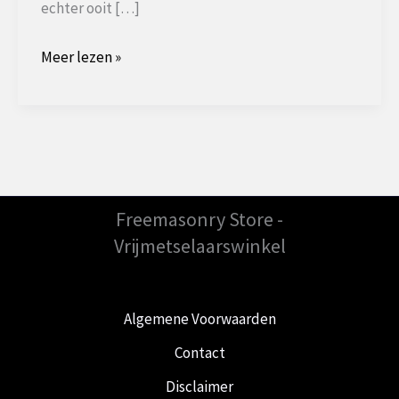
echter ooit […]
Mozart,
Meer lezen »
het
maçonnieke
genie
Freemasonry Store -
Vrijmetselaarswinkel
Algemene Voorwaarden
Contact
Disclaimer