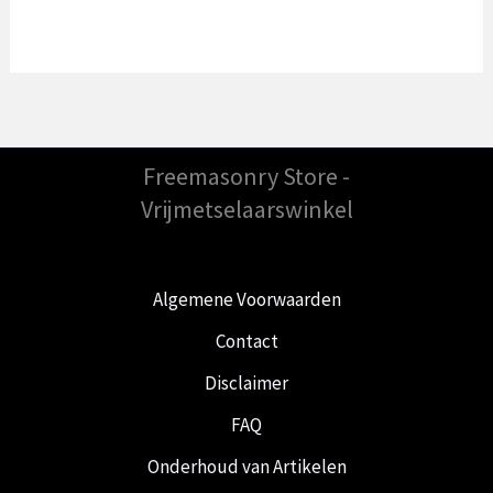
was:
is:
€19.99.
€14.99.
Freemasonry Store -
Vrijmetselaarswinkel
Algemene Voorwaarden
Contact
Disclaimer
FAQ
Onderhoud van Artikelen