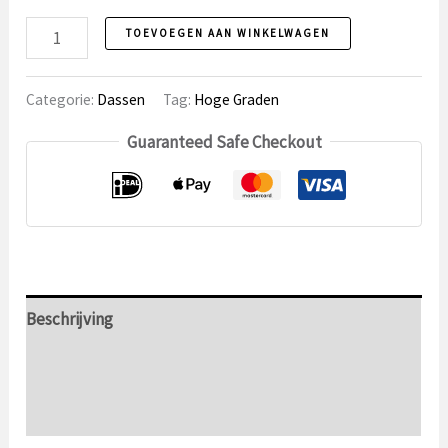
Stropdas
TOEVOEGEN AAN WINKELWAGEN
11
Rozenkruis
Categorie:
Dassen
Tag:
Hoge Graden
aantal
Guaranteed Safe Checkout
Beschrijving
Aanvullende informatie
Beoordelingen (0)