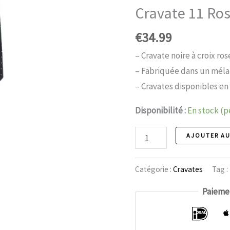
Cravate 11 Ros
€
34.99
– Cravate noire à croix ros
– Fabriquée dans un mélan
– Cravates disponibles en 
Disponibilité :
En stock (
Cravate
AJOUTER AU
11
Croix
Catégorie :
Cravates
Tag :
de
Paiemen
rose
nombre