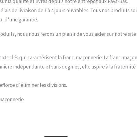
ur la qualité et livrés depuis notre entrepôt aux Pays-Bas.
lais de livraison de 1 à 4 jours ouvrables. Tous nos produits 
u, d'une garantie.
oduits, nous nous ferons un plaisir de vous aider sur notre sit
s mots clés qui caractérisent la franc-maçonnerie. La franc-maç
manière indépendante et sans dogmes, elle aspire à la fraternit
fforce d'éliminer les divisions.
-maçonnerie.