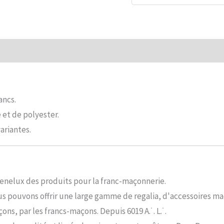
mentaires
Commentaires (0)
ancs.
 et de polyester.
ariantes.
Benelux des produits pour la franc-maçonnerie.
s pouvons offrir une large gamme de regalia, d'accessoires ma
ons, par les francs-maçons. Depuis 6019 A.˙. L.˙.