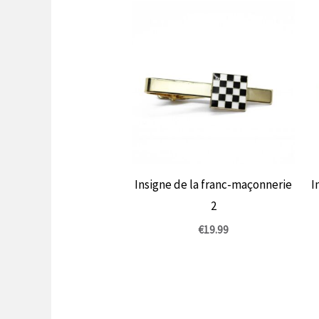
Insigne de la franc-maçonnerie
I
2
€
19.99