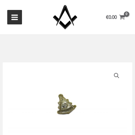
Ga
naar
€
0.00
de
inhoud