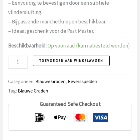
– Eenvoudig te bevestigen door een subtiele
vlindersluiting.
– Bijpassende manchetknopen beschikbaar.
– Ideaal geschenk voor de Past Master.
Beschikbaarheid:
Op voorraad (kan nabesteld worden)
Reversspeld
TOEVOEGEN AAN WINKELWAGEN
66
Past
Categorieën:
Blauwe Graden
,
Reversspelden
Master
Tag:
Blauwe Graden
aantal
Guaranteed Safe Checkout