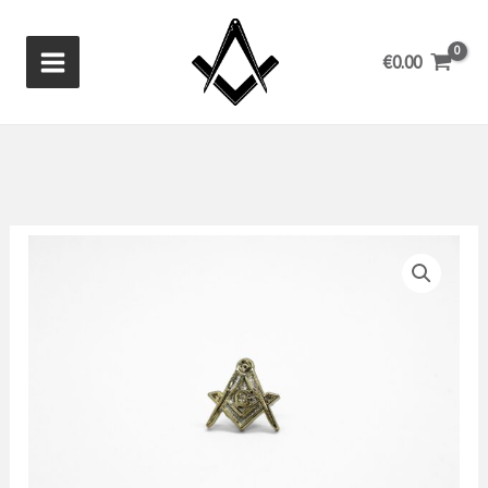
Ga
naar
€
0.00
de
inhoud