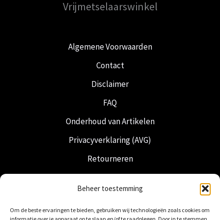
Vrijmetselaarswinkel
Algemene Voorwaarden
Contact
Disclaimer
FAQ
Onderhoud van Artikelen
Privacyverklaring (AVG)
Retourneren
Verzending & Levering
Beheer toestemming
Vrijmetselarij
Om de beste ervaringen te bieden, gebruiken wij technologieën zoals cookies om
Nederlandse Regalia
informatie over je apparaat op te slaan en/of te raadplegen. Door in te stemmen