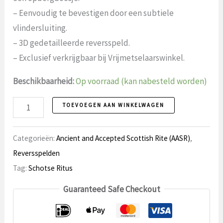
– Eenvoudig te bevestigen door een subtiele
vlindersluiting.
– 3D gedetailleerde reversspeld.
– Exclusief verkrijgbaar bij Vrijmetselaarswinkel.
Beschikbaarheid:
Op voorraad (kan nabesteld worden)
Reversspeld
TOEVOEGEN AAN WINKELWAGEN
125
Schotse
Categorieën:
Ancient and Accepted Scottish Rite (AASR)
,
Ritus
Reversspelden
aantal
Tag:
Schotse Ritus
Guaranteed Safe Checkout