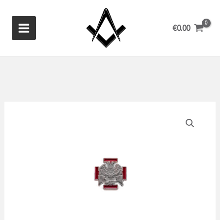
Ga
naar
€
0.00
de
inhoud