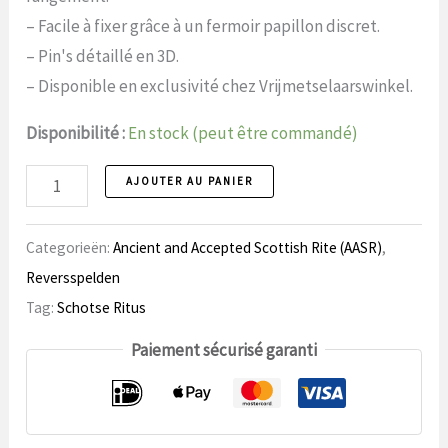
– Facile à fixer grâce à un fermoir papillon discret.
– Pin's détaillé en 3D.
– Disponible en exclusivité chez Vrijmetselaarswinkel.
Disponibilité :
En stock (peut être commandé)
Broche
AJOUTER AU PANIER
125
Rite
Categorieën:
Ancient and Accepted Scottish Rite (AASR)
,
écossais
Reversspelden
nombre
Tag:
Schotse Ritus
Paiement sécurisé garanti