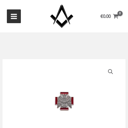
Aller
au
€
0.00
contenu