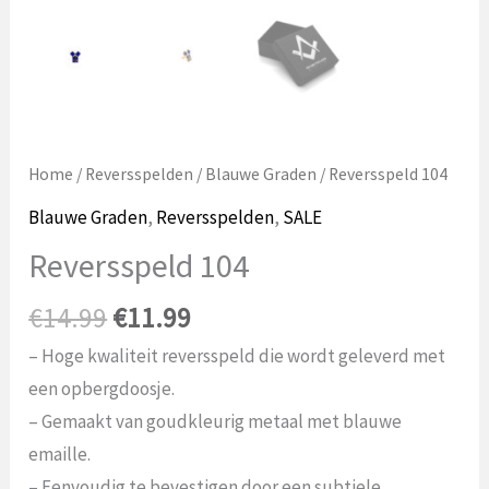
Home
/
Reversspelden
/
Blauwe Graden
/ Reversspeld 104
Blauwe Graden
,
Reversspelden
,
SALE
Reversspeld 104
Oorspronkelijke
Huidige
€
14.99
€
11.99
prijs
prijs
– Hoge kwaliteit reversspeld die wordt geleverd met
was:
is:
een opbergdoosje.
€14.99.
€11.99.
– Gemaakt van goudkleurig metaal met blauwe
emaille.
– Eenvoudig te bevestigen door een subtiele