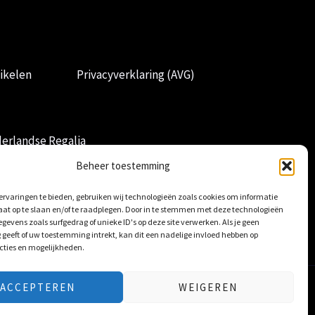
ikelen
Privacyverklaring (AVG)
erlandse Regalia
Beheer toestemming
rvaringen te bieden, gebruiken wij technologieën zoals cookies om informatie
aat op te slaan en/of te raadplegen. Door in te stemmen met deze technologieën
gevens zoals surfgedrag of unieke ID's op deze site verwerken. Als je geen
geeft of uw toestemming intrekt, kan dit een nadelige invloed hebben op
cties en mogelijkheden.
ACCEPTEREN
WEIGEREN