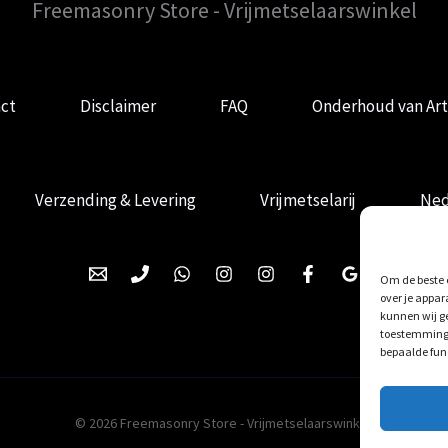
Freemasonry Store - Vrijmetselaarswinkel
ct
Disclaimer
FAQ
Onderhoud van Art
Verzending & Levering
Vrijmetselarij
Ned
Om de beste e
over je appar
kunnen wij ge
toestemming 
bepaalde fun
© 2026 Freemasonry Store - Vrijmetselaarswinkel.