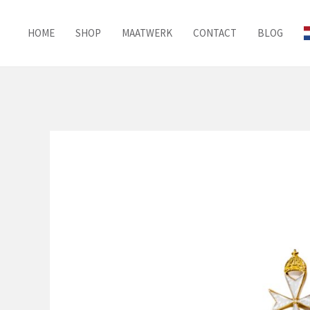
Ga
naar
HOME
SHOP
MAATWERK
CONTACT
BLOG
de
inhoud