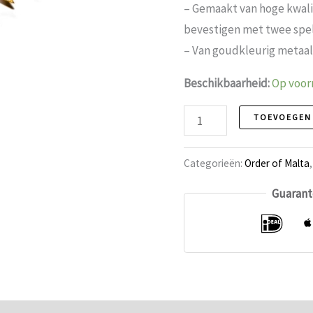
– Gemaakt van hoge kwali
bevestigen met twee spe
– Van goudkleurig metaal 
Beschikbaarheid:
Op voor
Orde
TOEVOEGEN
van
Malta
Categorieën:
Order of Malta
Cap
Guarant
juweel,
Prior
aantal