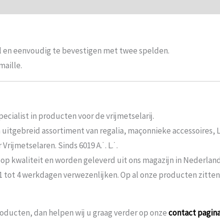
ie
Beoordelingen (0)
l en eenvoudig te bevestigen met twee spelden.
maille.
ecialist in producten voor de vrijmetselarij.
n uitgebreid assortiment van regalia, maçonnieke accessoires,
rijmetselaren. Sinds 6019 A.˙. L.˙.
 op kwaliteit en worden geleverd uit ons magazijn in Nederland
 1 tot 4 werkdagen verwezenlijken. Op al onze producten zitte
oducten, dan helpen wij u graag verder op onze
contact pagin