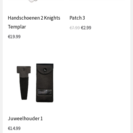
Handschoenen 2 Knights
Patch 3
Templar
Oorspronkelijke
Huidige
€
7.99
€
2.99
prijs
prijs
€
19.99
was:
is:
€7.99.
€2.99.
Juweelhouder 1
€
14.99