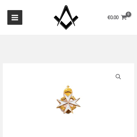
Ga
naar
€
0.00
de
inhoud