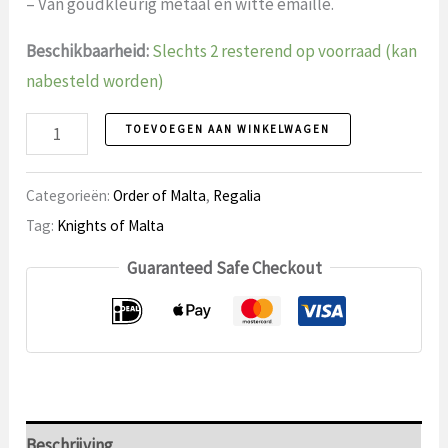
– Van goudkleurig metaal en witte emaille.
Beschikbaarheid:
Slechts 2 resterend op voorraad (kan
nabesteld worden)
Orde
TOEVOEGEN AAN WINKELWAGEN
van
Malta
Categorieën:
Order of Malta
,
Regalia
Cap
Tag:
Knights of Malta
juweel,
Guaranteed Safe Checkout
Groot-
Prior
aantal
Beschrijving