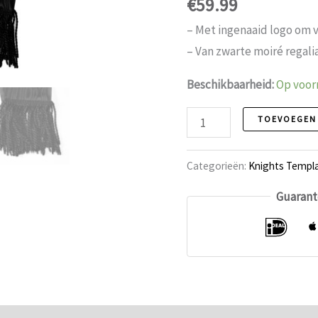
€
59.99
– Met ingenaaid logo om v
– Van zwarte moiré regali
Beschikbaarheid:
Op voor
Knights
TOEVOEGEN
Templar
Sjerp,
Categorieën:
Knights Templ
Ridder
Guarant
aantal