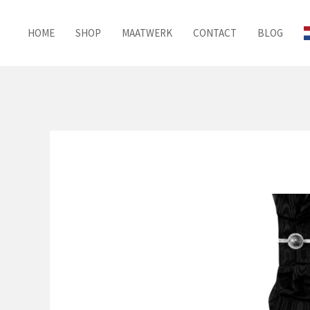
Ga
naar
HOME
SHOP
MAATWERK
CONTACT
BLOG
de
inhoud