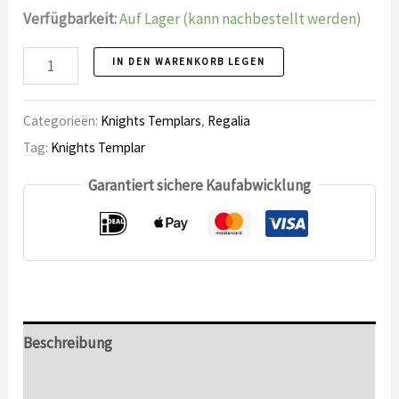
Verfügbarkeit:
Auf Lager (kann nachbestellt werden)
Tempelritter
IN DEN WARENKORB LEGEN
Schärpe,
Ritter
Categorieën:
Knights Templars
,
Regalia
Nummer
Tag:
Knights Templar
Garantiert sichere Kaufabwicklung
Beschreibung
Zusätzliche Informationen