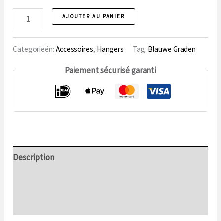
Numéro
AJOUTER AU PANIER
du
décapsuleur
Categorieën:
Accessoires
,
Hangers
Tag:
Blauwe Graden
Paiement sécurisé garanti
Description
Informations complémentaires
Commentaires (0)