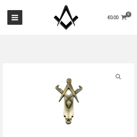
Aller
au
€
0.00
contenu