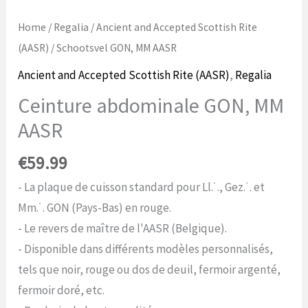
Home
/
Regalia
/
Ancient and Accepted Scottish Rite
(AASR)
/ Schootsvel GON, MM AASR
Ancient and Accepted Scottish Rite (AASR)
,
Regalia
Ceinture abdominale GON, MM
AASR
€
59.99
- La plaque de cuisson standard pour Ll.˙., Gez.˙. et
Mm.˙. GON (Pays-Bas) en rouge.
- Le revers de maître de l'AASR (Belgique).
- Disponible dans différents modèles personnalisés,
tels que noir, rouge ou dos de deuil, fermoir argenté,
fermoir doré, etc.