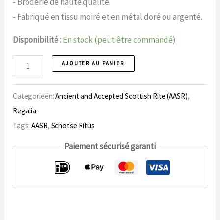
- Broderie de haute qualité.
- Fabriqué en tissu moiré et en métal doré ou argenté.
Disponibilité :
En stock (peut être commandé)
Ceinture
AJOUTER AU PANIER
abdominale
GON,
Categorieën:
Ancient and Accepted Scottish Rite (AASR)
,
MM
Regalia
Numéro
Tags:
AASR
,
Schotse Ritus
AASR
Paiement sécurisé garanti