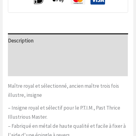
fois
illustre,
nombre
de
Description
décorations
Informations complémentaires
Commentaires (0)
Maître royal et sélectionné, ancien maître trois fois
illustre, insigne
– Insigne royal et sélectif pour le P.T.I.M., Past Thrice
Illustrious Master.
– Fabriqué en métal de haute qualité et facile à fixer à
l'aide d'une épingle à revers.