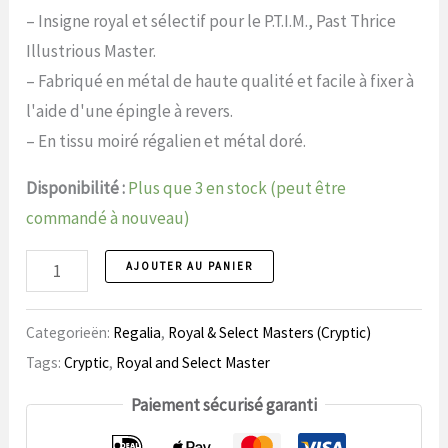
– Insigne royal et sélectif pour le P.T.I.M., Past Thrice
Illustrious Master.
– Fabriqué en métal de haute qualité et facile à fixer à
l'aide d'une épingle à revers.
– En tissu moiré régalien et métal doré.
Disponibilité :
Plus que 3 en stock (peut être
commandé à nouveau)
Maître
AJOUTER AU PANIER
royal
et
Categorieën:
Regalia
,
Royal & Select Masters (Cryptic)
sélectionné,
Tags:
Cryptic
,
Royal and Select Master
ancien
Paiement sécurisé garanti
maître
trois