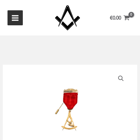
Aller
au
€
0.00
contenu