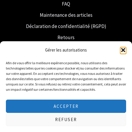
FAQ
Maintenance des articles
Déclaration de confidentialité (RGPD)
Retours
Expédition et livraison
Gérer les autorisations
Franc-maçonnerie
Afin de vous offrir la meilleure expérience possible, nous utilisons des
technologies telles que les cookies pour stocker et/ou consulter des informations
Regalia néerlandaise
sur votre appareil. En acceptant ces technologies, vous nous autorisez à traiter
des données telles que votre comportement de navigation ou des identifiants
uniques sur ce site. Si vous refusez ou retirez votre consentement, cela peut avoir
un impact négatif sur certaines fonctionnalités et capacités.
ACCEPTER
© 2026 Freemasonry Store - Boutique maçonnique.
REFUSER
Tous droits réservés