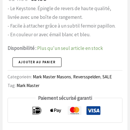
prix
prix
- Le Keystone. Épingle de revers de haute qualité,
initial
actuel
livrée avec une boîte de rangement.
était
est
- Facile à attacher grâce à un subtil fermoir papillon.
de
de
- En couleur or avec émail blanc et bleu.
14,99
9,99
Disponibilité :
Plus qu'un seul article en stock
€.
€.
Broche
AJOUTER AU PANIER
35
Categorieën:
Mark Master Masons
,
Reversspelden
,
SALE
Mark
Tag:
Mark Master
Master
nombre
Paiement sécurisé garanti