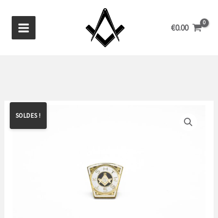
Aller
au
€
0.00
contenu
SOLDES !