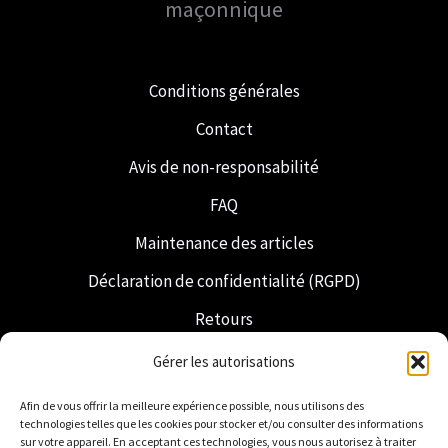
maçonnique
Conditions générales
Contact
Avis de non-responsabilité
FAQ
Maintenance des articles
Déclaration de confidentialité (RGPD)
Retours
Expédition et livraison
Gérer les autorisations
Franc-maçonnerie
Afin de vous offrir la meilleure expérience possible, nous utilisons des
technologies telles que les cookies pour stocker et/ou consulter des informations
Regalia néerlandaise
sur votre appareil. En acceptant ces technologies, vous nous autorisez à traiter