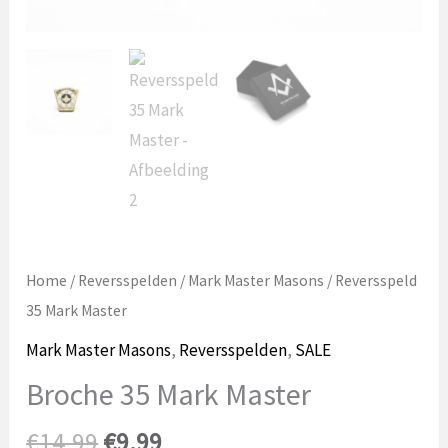
Home
/
Reversspelden
/
Mark Master Masons
/ Reversspeld
35 Mark Master
Mark Master Masons
,
Reversspelden
,
SALE
Broche 35 Mark Master
Le
Le
€
14.99
€
9.99